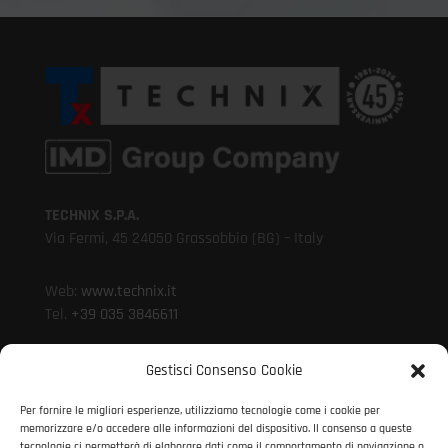
TECHNIX S.P.A.
Via Fermi, 45 24050 Grassobbio (BG) – Italy
Web:
www.technix.it
Tel.
+39 035 3846611
Whistleblowing >
Gestisci Consenso Cookie
Per fornire le migliori esperienze, utilizziamo tecnologie come i cookie per
Mail:
technixd@technix.it
memorizzare e/o accedere alle informazioni del dispositivo. Il consenso a queste
Mail:
info@technix.it
tecnologie ci permetterà di elaborare dati come il comportamento di navigazione o