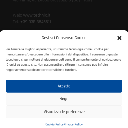
Via Fermi, 45 24050 Grassobbio (BG) – Italy
Web:
www.technix.it
Tel.
+39 035 3846611
Whistleblowing >
Gestisci Consenso Cookie
Per fornire le migliori esperienze, utilizziamo tecnologie come i cookie per
Mail:
technixd@technix.it
memorizzare e/o accedere alle informazioni del dispositivo. Il consenso a queste
Mail:
info@technix.it
tecnologie ci permetterà di elaborare dati come il comportamento di navigazione o
PEC:
technix@legalmail.it
ID unici su questo sito. Non acconsentire o ritirare il consenso può influire
negativamente su alcune caratteristiche e funzioni.
Accetta
© 2021 Technix S.P.A. | P. IVA 01317690160
All rights reserved
Nega
Visualizza le preferenze
Cookie Policy
Privacy Policy