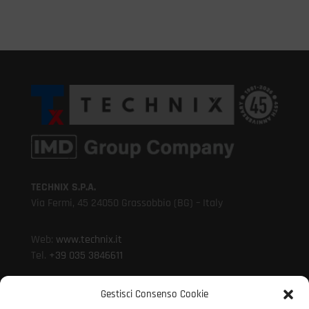
TECHNIX S.P.A.
Via Fermi, 45 24050 Grassobbio (BG) – Italy
Web:
www.technix.it
Tel.
+39 035 3846611
Whistleblowing >
Gestisci Consenso Cookie