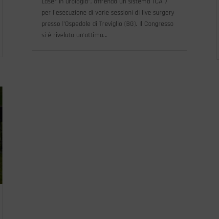
Laser in urologia", offrendo un sistema TCA 7
per l'esecuzione di varie sessioni di live surgery
presso l'Ospedale di Treviglio (BG). Il Congresso
si è rivelato un'ottima...